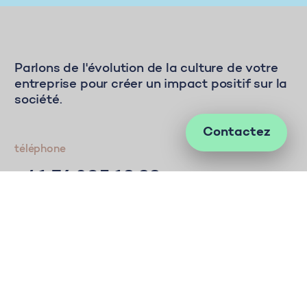
Parlons de l'évolution de la culture de votre
entreprise pour créer un impact positif sur la
société.
Contactez
téléphone
+41 76 305 18 88
Courriel
hc@society.vision