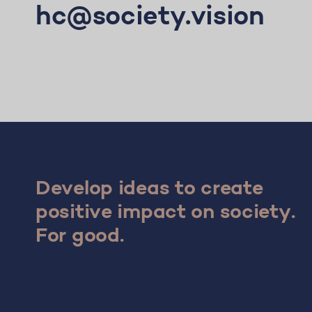
hc@society.vision
Develop ideas to create
positive impact on society.
For good.